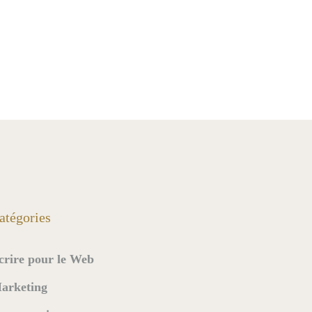
atégories
crire pour le Web
arketing