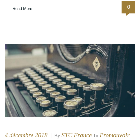
0
Read More
4 décembre 2018
STC France
Promouvoir
|
By
In